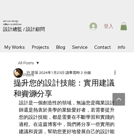
win+run design
Willliam XuShiChen
登入
設計總監 / 設計顧問
My Works
Projects
Blog
Service
Contact
info
All Posts
許 世琛
2024年1月23日
讀畢需時 2 分鐘
All Posts
提升您的設計技能：實用建議
設計
和資源分享
iF設計比賽
設計是一個創造性的領域，無論您是職業設計
師還是熱衷於美學的業餘愛好者，若需要提升
您的設計技能，都是需要在不斷學習和實踐的
過程。在這篇博客中，我們將分享一些實用的
建議和資源，幫助您更好地發展自己的設計能