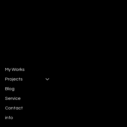
Design Director/ Design Consultant
Mail :
will@wintrun.com
Wechat : whsu33
自媒体 " 威哥撩设计"
小红书 : 102524292
抖音 : 908662258
My Works
Projects
Blog
Service
Contact
info