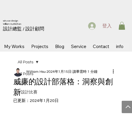
win+run design
Willliam XuShiChen
登入
設計總監 / 設計顧問
My Works
Projects
Blog
Service
Contact
info
All Posts
William Hsu
2024年1月15日
讀畢需時 1 分鐘
All Posts
威廉的設計部落格：洞察與創
設計
新
iF設計比賽
已更新：
2024年1月20日