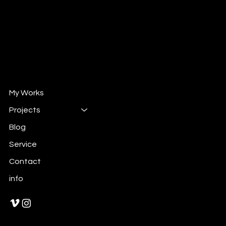
Mail :
will@wintrun.com
Wechat : whsu33
自媒体 " 威哥撩设计"
小红书 : 102524292
抖音 : 908662258
My Works
Projects
Blog
Service
Contact
info